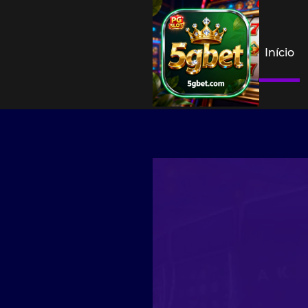
Início