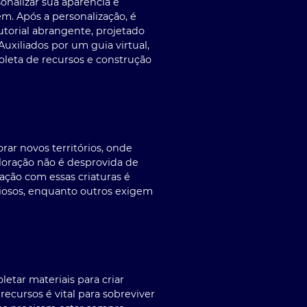
nalizar sua aparência e
m. Após a personalização, é
torial abrangente, projetado
Auxiliados por um guia virtual,
leta de recursos e construção
rar novos territórios, onde
ploração não é desprovida de
ação com essas criaturas é
liosos, enquanto outros exigem
etar materiais para criar
ecursos é vital para sobreviver