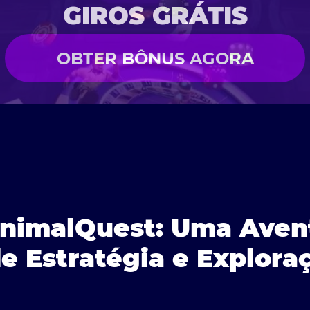
GIROS GRÁTIS
OBTER BÔNUS AGORA
nimalQuest: Uma Aven
e Estratégia e Explora