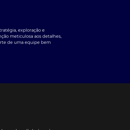
atégia, exploração e
ção meticulosa aos detalhes,
 parte de uma equipe bem