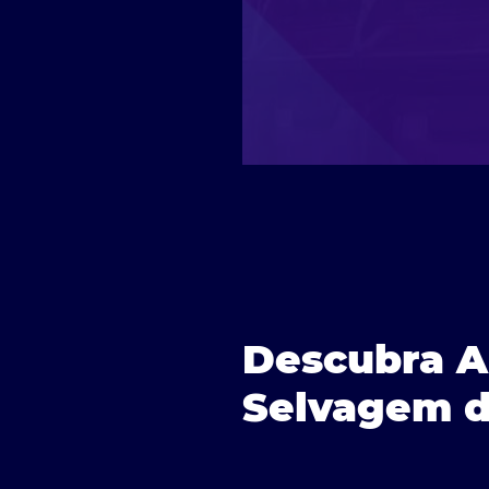
Descubra A
Selvagem d