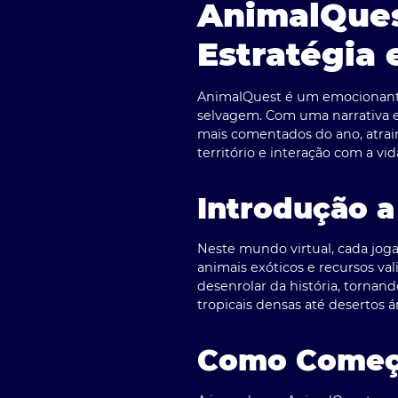
AnimalQues
Estratégia 
AnimalQuest é um emocionante 
selvagem. Com uma narrativa e
mais comentados do ano, atrai
território e interação com a v
Introdução 
Neste mundo virtual, cada jog
animais exóticos e recursos val
desenrolar da história, tornan
tropicais densas até desertos 
Como Começ