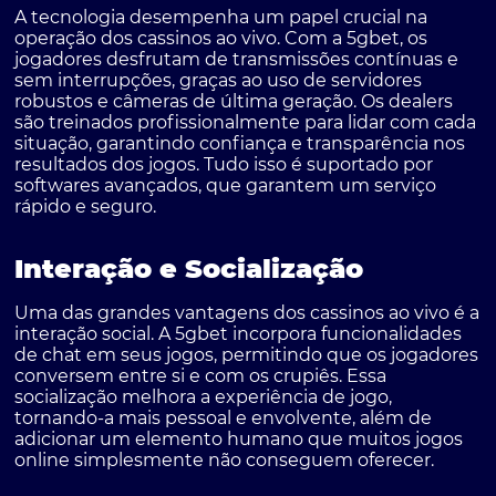
A tecnologia desempenha um papel crucial na
operação dos cassinos ao vivo. Com a 5gbet, os
jogadores desfrutam de transmissões contínuas e
sem interrupções, graças ao uso de servidores
robustos e câmeras de última geração. Os dealers
são treinados profissionalmente para lidar com cada
situação, garantindo confiança e transparência nos
resultados dos jogos. Tudo isso é suportado por
softwares avançados, que garantem um serviço
rápido e seguro.
Interação e Socialização
Uma das grandes vantagens dos cassinos ao vivo é a
interação social. A 5gbet incorpora funcionalidades
de chat em seus jogos, permitindo que os jogadores
conversem entre si e com os crupiês. Essa
socialização melhora a experiência de jogo,
tornando-a mais pessoal e envolvente, além de
adicionar um elemento humano que muitos jogos
online simplesmente não conseguem oferecer.