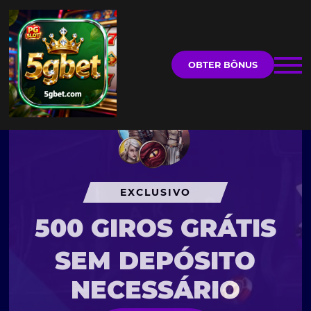
OBTER BÔNUS
EXCLUSIVO
500 GIROS GRÁTIS
SEM DEPÓSITO
NECESSÁRIO