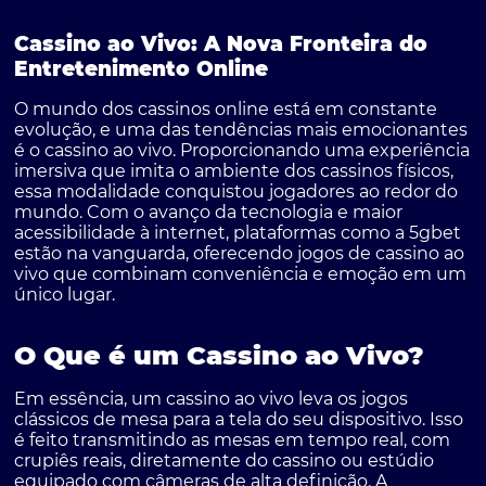
Cassino ao Vivo: A Nova Fronteira do
Entretenimento Online
O mundo dos cassinos online está em constante
evolução, e uma das tendências mais emocionantes
é o cassino ao vivo. Proporcionando uma experiência
imersiva que imita o ambiente dos cassinos físicos,
essa modalidade conquistou jogadores ao redor do
mundo. Com o avanço da tecnologia e maior
acessibilidade à internet, plataformas como a 5gbet
estão na vanguarda, oferecendo jogos de cassino ao
vivo que combinam conveniência e emoção em um
único lugar.
O Que é um Cassino ao Vivo?
Em essência, um cassino ao vivo leva os jogos
clássicos de mesa para a tela do seu dispositivo. Isso
é feito transmitindo as mesas em tempo real, com
crupiês reais, diretamente do cassino ou estúdio
equipado com câmeras de alta definição. A