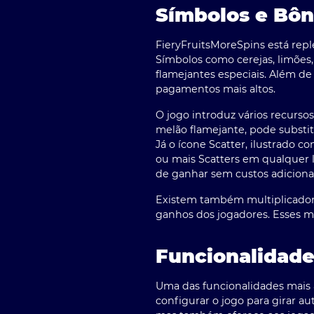
Símbolos e Bô
FieryFruitsMoreSpins está rep
Símbolos como cerejas, limões
flamejantes especiais. Além d
pagamentos mais altos.
O jogo introduz vários recurso
melão flamejante, pode substit
Já o ícone Scatter, ilustrado 
ou mais Scatters em qualquer l
de ganhar sem custos adicionai
Existem também multiplicador
ganhos dos jogadores. Esses mu
Funcionalidade
Uma das funcionalidades mais 
configurar o jogo para girar 