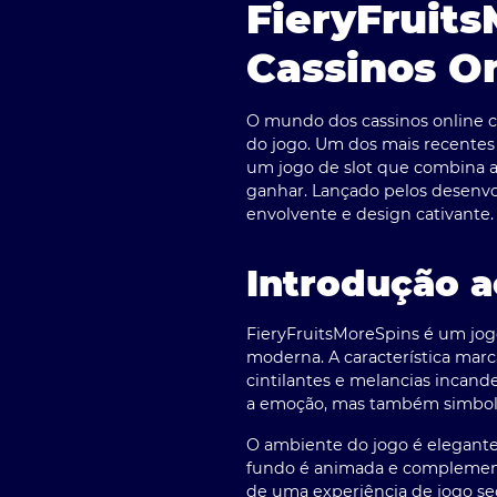
FieryFruit
Cassinos O
O mundo dos cassinos online co
do jogo. Um dos mais recente
um jogo de slot que combina a 
ganhar. Lançado pelos desenv
envolvente e design cativante.
Introdução a
FieryFruitsMoreSpins é um jogo
moderna. A característica marc
cintilantes e melancias incand
a emoção, mas também simboli
O ambiente do jogo é elegante
fundo é animada e complementa
de uma experiência de jogo seg