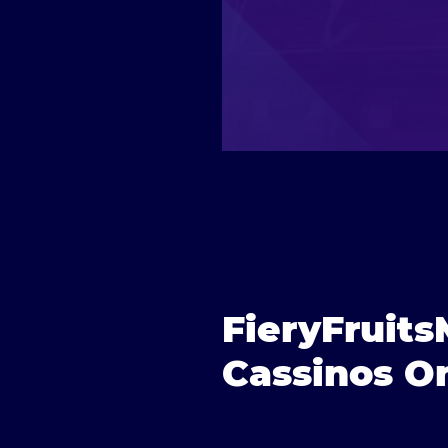
FieryFruit
Cassinos O