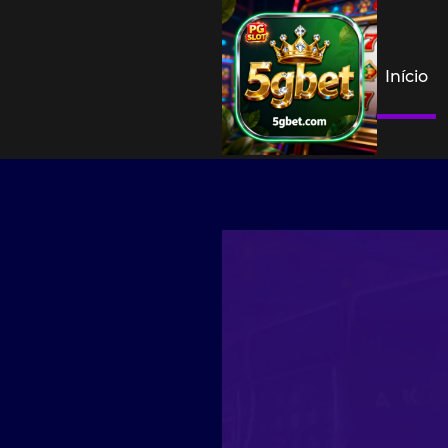
Início