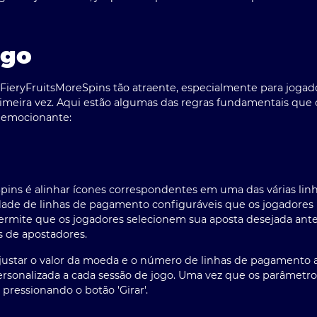
ogo
 FieryFruitsMoreSpins tão atraente, especialmente para joga
primeira vez. Aqui estão algumas das regras fundamentais qu
 emocionante:
Spins é alinhar ícones correspondentes em uma das várias li
edade de linhas de pagamento configuráveis que os jogadores 
permite que os jogadores selecionem sua aposta desejada ant
os de apostadores.
ustar o valor da moeda e o número de linhas de pagamento at
rsonalizada a cada sessão de jogo. Uma vez que os parâmetros
pressionando o botão 'Girar'.