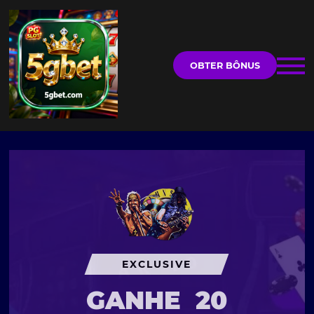
OBTER BÔNUS
EXCLUSIVE
GANHE
20