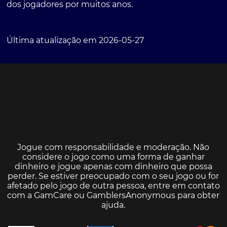
dos jogadores por muitos anos.
Última atualização em 2026-05-27
Jogue com responsabilidade e moderação. Não
considere o jogo como uma forma de ganhar
dinheiro e jogue apenas com dinheiro que possa
perder. Se estiver preocupado com o seu jogo ou for
afetado pelo jogo de outra pessoa, entre em contato
com a
GamCare
ou
GamblersAnonymous
para obter
ajuda.