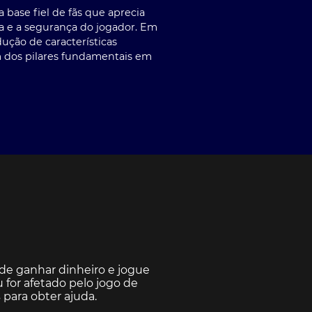
a base fiel de fãs que aprecia
 e a segurança do jogador. Em
ução de características
m dos pilares fundamentais em
e ganhar dinheiro e jogue
for afetado pelo jogo de
s
para obter ajuda.