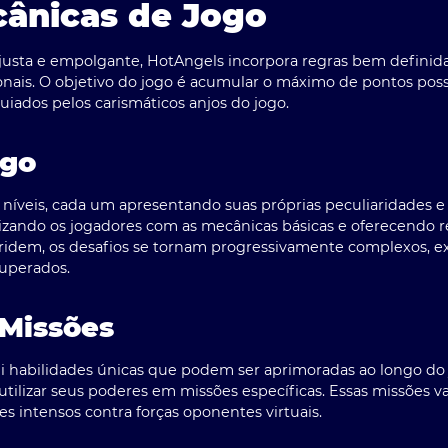
cânicas de Jogo
 justa e empolgante,
HotAngels
incorpora regras bem definid
onais. O objetivo do jogo é acumular o máximo de pontos poss
iados pelos carismáticos anjos do jogo.
ogo
níveis, cada um apresentando suas próprias peculiaridades e re
rizando os jogadores com as mecânicas básicas e oferecendo 
ridem, os desafios se tornam progressivamente complexos, 
superados.
 Missões
i habilidades únicas que podem ser aprimoradas ao longo do
 utilizar seus poderes em missões específicas. Essas missões v
es intensos contra forças oponentes virtuais.