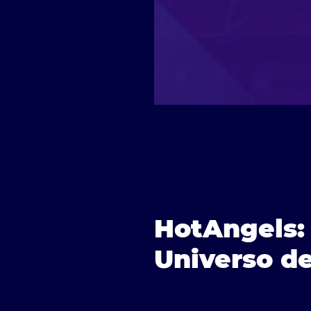
HotAngels:
Universo d