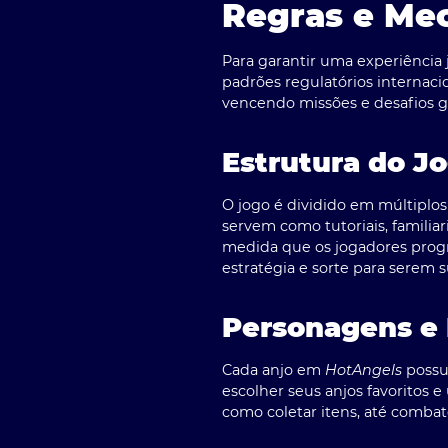
Regras e Me
Para garantir uma experiência
padrões regulatórios internaci
vencendo missões e desafios gu
Estrutura do J
O jogo é dividido em múltiplos 
servem como tutoriais, familia
medida que os jogadores prog
estratégia e sorte para serem 
Personagens e
Cada anjo em
HotAngels
possu
escolher seus anjos favoritos e
como coletar itens, até combat