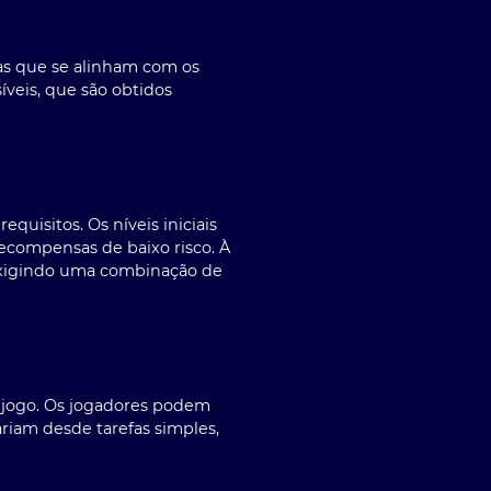
as que se alinham com os
íveis, que são obtidos
quisitos. Os níveis iniciais
recompensas de baixo risco. À
exigindo uma combinação de
 jogo. Os jogadores podem
ariam desde tarefas simples,