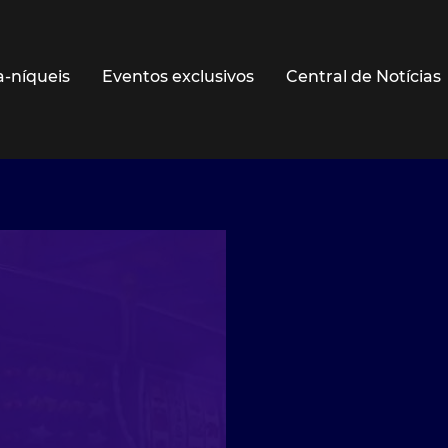
-níqueis
Eventos exclusivos
Central de Notícias