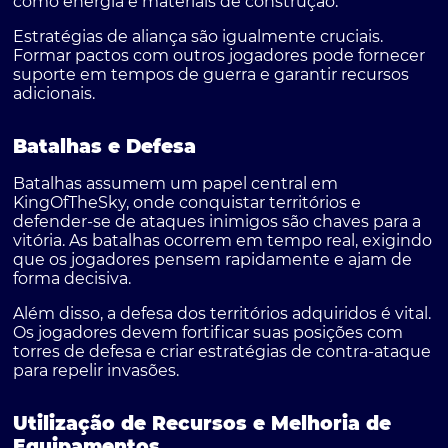
como energia e materiais de construção.
Estratégias de aliança são igualmente cruciais.
Formar pactos com outros jogadores pode fornecer
suporte em tempos de guerra e garantir recursos
adicionais.
Batalhas e Defesa
Batalhas assumem um papel central em
KingOfTheSky, onde conquistar territórios e
defender-se de ataques inimigos são chaves para a
vitória. As batalhas ocorrem em tempo real, exigindo
que os jogadores pensem rapidamente e ajam de
forma decisiva.
Além disso, a defesa dos territórios adquiridos é vital.
Os jogadores devem fortificar suas posições com
torres de defesa e criar estratégias de contra-ataque
para repelir invasões.
Utilização de Recursos e Melhoria de
Equipamentos