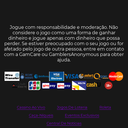
Jogue com responsabilidade e moderação. Não
considere o jogo como uma forma de ganhar
dinheiro e jogue apenas com dinheiro que possa
perder. Se estiver preocupado com o seu jogo ou for
afetado pelo jogo de outra pessoa, entre em contato
com a
GamCare
ou
GamblersAnonymous
para obter
ajuda.
Cassino Ao Vivo
Jogos De Loteria
Roleta
Caça-Níqueis
Eventos Exclusivos
Central De Notícias