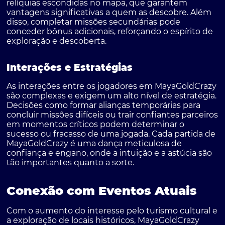
relíquias escondidas no mapa, que garantem
vantagens significativas a quem as descobre. Além
disso, completar missões secundárias pode
conceder bônus adicionais, reforçando o espírito de
exploração e descoberta.
Interações e Estratégias
As interações entre os jogadores em MayaGoldCrazy
são complexas e exigem um alto nível de estratégia.
Decisões como formar alianças temporárias para
concluir missões difíceis ou trair confiantes parceiros
em momentos críticos podem determinar o
sucesso ou fracasso de uma jogada. Cada partida de
MayaGoldCrazy é uma dança meticulosa de
confiança e engano, onde a intuição e a astúcia são
tão importantes quanto a sorte.
Conexão com Eventos Atuais
Com o aumento do interesse pelo turismo cultural e
a exploração de locais históricos, MayaGoldCrazy