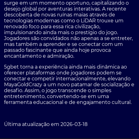
surge em um momento oportuno, capitalizando o
desejo global por aventuras interativas. A recente
descoberta de novas ruínas maias através de
tecnologias modernas como o LiDAR trouxe um
renovado foco para essa rica civilização,
impulsionando ainda mais o prestígio do jogo.
Jogadores são convidados não apenas a se entreter,
mas também a aprender e se conectar com um
passado fascinante que ainda hoje provoca
encantamento e admiração.
5gbet torna a experiência ainda mais dinâmica ao
oferecer plataformas onde jogadores podem se
conectar e competir internacionalmente, elevando
MayaGoldCrazy a um novo patamar de socialização e
desafio. Assim, o jogo transcende o simples
entretenimento, convertendo-se em uma
ferramenta educacional e de engajamento cultural.
Última atualização em 2026-03-18