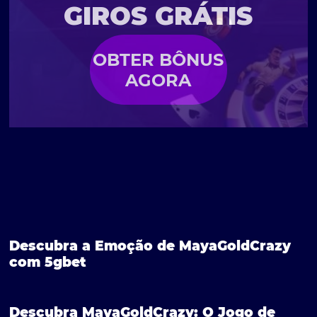
GIROS GRÁTIS
OBTER BÔNUS
AGORA
Descubra a Emoção de MayaGoldCrazy
com 5gbet
Descubra MayaGoldCrazy: O Jogo de