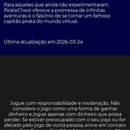
Para aqueles que ainda não experimentaram,
PirateChest oferece a promessa de infinitas
aventuras e o fascínio de se tornar um famoso
capitão pirata do mundo virtual.
Última atualização em 2026-03-24
Jogue com responsabilidade e moderação. Não
considere o jogo como uma forma de ganhar
dinheiro e jogue apenas com dinheiro que possa
perder. Se estiver preocupado com o seu jogo ou for
afetado pelo jogo de outra pessoa, entre em contato