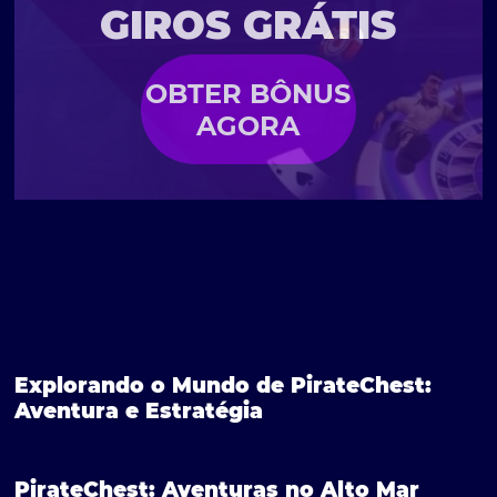
GIROS GRÁTIS
OBTER BÔNUS
AGORA
Explorando o Mundo de PirateChest:
Aventura e Estratégia
PirateChest: Aventuras no Alto Mar