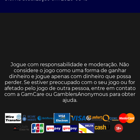
Jogue com responsabilidade e moderação. Não
considere o jogo como uma forma de ganhar
dinheiro e jogue apenas com dinheiro que possa
perder. Se estiver preocupado com o seu jogo ou for
afetado pelo jogo de outra pessoa, entre em contato
com a
GamCare
ou
GamblersAnonymous
para obter
ajuda.